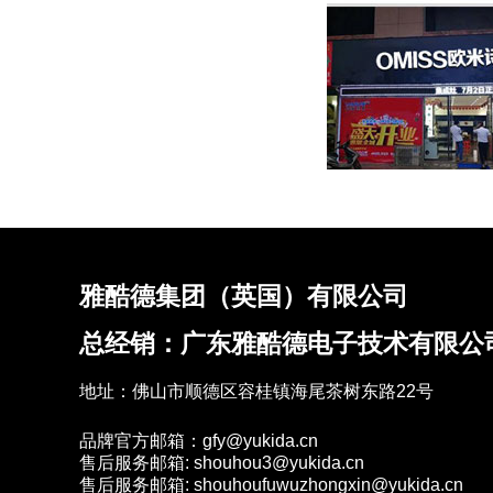
雅酷德集团（英国）有限公司
总经销：广东雅酷德电子技术有限公
地址：佛山市顺德区容桂镇海尾茶树东路22号
品牌官方邮箱：gfy@yukida.cn
售后服务邮箱: shouhou3@yukida.cn
售后服务邮箱: shouhoufuwuzhongxin@yukida.cn