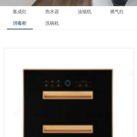
集成灶
热水器
油烟机
燃气灶
消毒柜
洗碗机